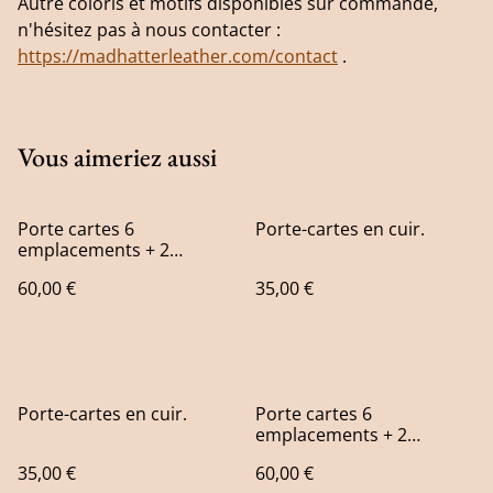
Autre coloris et motifs disponibles sur commande,
n'hésitez pas à nous contacter :
https://madhatterleather.com/contact
.
Vous aimeriez aussi
Porte cartes 6
Porte-cartes en cuir.
emplacements + 2
grandes poches.
60,00 €
35,00 €
Porte-cartes en cuir.
Porte cartes 6
emplacements + 2
grandes poches repoussé
35,00 €
60,00 €
motif carpe Koï.